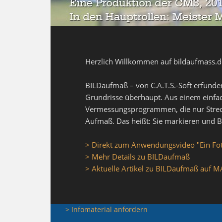
Herzlich Willkommen auf bildaufmass.d
BILDaufmaß – von C.A.T.S.-Soft erfunde
Grundrisse überhaupt. Aus einem einfac
Vermessungsprogrammen, die nur Strec
Aufmaß. Das heißt: Sie markieren und B
> Direkt zum Anwendungsvideo "Ein Fot
> Mehr Details zu BILDaufmaß
> Aktuelle Artikel zu BILDaufmaß auf
> Infomaterial anfordern